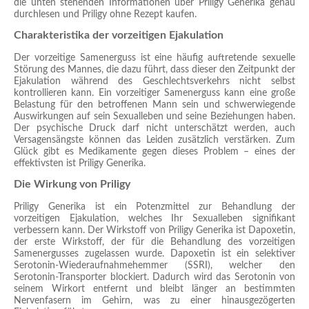
die unten stehenden Informationen über Priligy Generika genau
durchlesen und Priligy ohne Rezept kaufen.
Charakteristika der vorzeitigen Ejakulation
Der vorzeitige Samenerguss ist eine häufig auftretende sexuelle
Störung des Mannes, die dazu führt, dass dieser den Zeitpunkt der
Ejakulation während des Geschlechtsverkehrs nicht selbst
kontrollieren kann. Ein vorzeitiger Samenerguss kann eine große
Belastung für den betroffenen Mann sein und schwerwiegende
Auswirkungen auf sein Sexualleben und seine Beziehungen haben.
Der psychische Druck darf nicht unterschätzt werden, auch
Versagensängste können das Leiden zusätzlich verstärken. Zum
Glück gibt es Medikamente gegen dieses Problem – eines der
effektivsten ist Priligy Generika.
Die Wirkung von Priligy
Priligy Generika ist ein Potenzmittel zur Behandlung der
vorzeitigen Ejakulation, welches Ihr Sexualleben signifikant
verbessern kann. Der Wirkstoff von Priligy Generika ist Dapoxetin,
der erste Wirkstoff, der für die Behandlung des vorzeitigen
Samenergusses zugelassen wurde. Dapoxetin ist ein selektiver
Serotonin-Wiederaufnahmehemmer (SSRI), welcher den
Serotonin-Transporter blockiert. Dadurch wird das Serotonin von
seinem Wirkort entfernt und bleibt länger an bestimmten
Nervenfasern im Gehirn, was zu einer hinausgezögerten