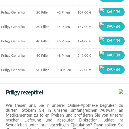
KAUFEN
Priligy Generika
20 Pillen
+2 Pillen
109.00 €
KAUFEN
Priligy Generika
30 Pillen
+4 Pillen
139.00 €
KAUFEN
Priligy Generika
40 Pillen
+6 Pillen
174.00 €
KAUFEN
Priligy Generika
60 Pillen
+8 Pillen
249.00 €
KAUFEN
Priligy Generika
90 Pillen
+10 Pillen
329.00 €
Priligy rezeptfrei
Wir freuen uns, Sie in unserer Online-Apotheke begrüßen zu
dürfen. Stöbern Sie in unserer umfangreichen Auswahl an
Medikamenten zu tollen Preisen und profitieren Sie von unserer
raschen Lieferung und absoluten Diskretion. Leidet Ihr
Sexualleben unter Ihrer vorzeitigen Ejakulation? Dann sollten Sie