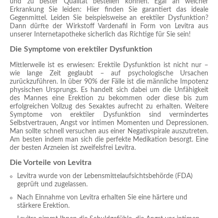
und zu bester Qualität bestellen können. Egal an welcher
Erkrankung Sie leiden: Hier finden Sie garantiert das ideale
Gegenmittel. Leiden Sie beispielsweise an erektiler Dysfunktion?
Dann dürfte der Wirkstoff Vardenafil in Form von Levitra aus
unserer Internetapotheke sicherlich das Richtige für Sie sein!
Die Symptome von erektiler Dysfunktion
Mittlerweile ist es erwiesen: Erektile Dysfunktion ist nicht nur –
wie lange Zeit geglaubt – auf psychologische Ursachen
zurückzuführen. In über 90% der Fälle ist die männliche Impotenz
physischen Ursprungs. Es handelt sich dabei um die Unfähigkeit
des Mannes eine Erektion zu bekommen oder diese bis zum
erfolgreichen Vollzug des Sexaktes aufrecht zu erhalten. Weitere
Symptome von erektiler Dysfunktion sind vermindertes
Selbstvertrauen, Angst vor intimen Momenten und Depressionen.
Man sollte schnell versuchen aus einer Negativspirale auszutreten.
Am besten indem man sich die perfekte Medikation besorgt. Eine
der besten Arzneien ist zweifelsfrei Levitra.
Die Vorteile von Levitra
Levitra wurde von der Lebensmittelaufsichtsbehörde (FDA)
geprüft und zugelassen.
Nach Einnahme von Levitra erhalten Sie eine härtere und
stärkere Erektion.