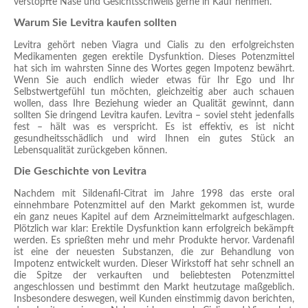
verstopfte Nase und Gesichtsschweiß gerne in Kauf nehmen.
Warum Sie Levitra kaufen sollten
Levitra gehört neben Viagra und Cialis zu den erfolgreichsten
Medikamenten gegen erektile Dysfunktion. Dieses Potenzmittel
hat sich im wahrsten Sinne des Wortes gegen Impotenz bewährt.
Wenn Sie auch endlich wieder etwas für Ihr Ego und Ihr
Selbstwertgefühl tun möchten, gleichzeitig aber auch schauen
wollen, dass Ihre Beziehung wieder an Qualität gewinnt, dann
sollten Sie dringend Levitra kaufen. Levitra – soviel steht jedenfalls
fest – hält was es verspricht. Es ist effektiv, es ist nicht
gesundheitsschädlich und wird Ihnen ein gutes Stück an
Lebensqualität zurückgeben können.
Die Geschichte von Levitra
Nachdem mit Sildenafil-Citrat im Jahre 1998 das erste oral
einnehmbare Potenzmittel auf den Markt gekommen ist, wurde
ein ganz neues Kapitel auf dem Arzneimittelmarkt aufgeschlagen.
Plötzlich war klar: Erektile Dysfunktion kann erfolgreich bekämpft
werden. Es sprießten mehr und mehr Produkte hervor. Vardenafil
ist eine der neuesten Substanzen, die zur Behandlung von
Impotenz entwickelt wurden. Dieser Wirkstoff hat sehr schnell an
die Spitze der verkauften und beliebtesten Potenzmittel
angeschlossen und bestimmt den Markt heutzutage maßgeblich.
Insbesondere deswegen, weil Kunden einstimmig davon berichten,