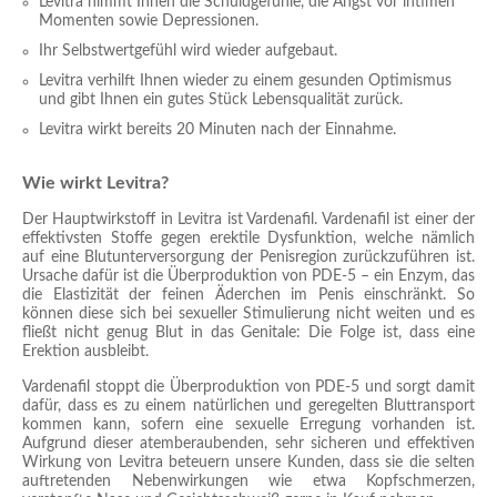
Levitra nimmt Ihnen die Schuldgefühle, die Angst vor intimen
Momenten sowie Depressionen.
Ihr Selbstwertgefühl wird wieder aufgebaut.
Levitra verhilft Ihnen wieder zu einem gesunden Optimismus
und gibt Ihnen ein gutes Stück Lebensqualität zurück.
Levitra wirkt bereits 20 Minuten nach der Einnahme.
Wie wirkt Levitra?
Der Hauptwirkstoff in Levitra ist Vardenafil. Vardenafil ist einer der
effektivsten Stoffe gegen erektile Dysfunktion, welche nämlich
auf eine Blutunterversorgung der Penisregion zurückzuführen ist.
Ursache dafür ist die Überproduktion von PDE-5 – ein Enzym, das
die Elastizität der feinen Äderchen im Penis einschränkt. So
können diese sich bei sexueller Stimulierung nicht weiten und es
fließt nicht genug Blut in das Genitale: Die Folge ist, dass eine
Erektion ausbleibt.
Vardenafil stoppt die Überproduktion von PDE-5 und sorgt damit
dafür, dass es zu einem natürlichen und geregelten Bluttransport
kommen kann, sofern eine sexuelle Erregung vorhanden ist.
Aufgrund dieser atemberaubenden, sehr sicheren und effektiven
Wirkung von Levitra beteuern unsere Kunden, dass sie die selten
auftretenden Nebenwirkungen wie etwa Kopfschmerzen,