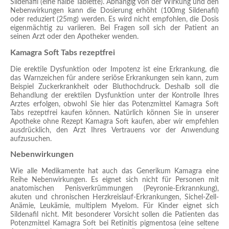
Sildenafil (eine halbe Tablette). Abhängig von der Wirkung und den
Nebenwirkungen kann die Dosierung erhöht (100mg Sildenafil)
oder reduziert (25mg) werden. Es wird nicht empfohlen, die Dosis
eigenmächtig zu variieren. Bei Fragen soll sich der Patient an
seinen Arzt oder den Apotheker wenden.
Kamagra Soft Tabs rezeptfrei
Die erektile Dysfunktion oder Impotenz ist eine Erkrankung, die
das Warnzeichen für andere seriöse Erkrankungen sein kann, zum
Beispiel Zuckerkrankheit oder Bluthochdruck. Deshalb soll die
Behandlung der erektilen Dysfunktion unter der Kontrolle Ihres
Arztes erfolgen, obwohl Sie hier das Potenzmittel Kamagra Soft
Tabs rezeptfrei kaufen können. Natürlich können Sie in unserer
Apotheke ohne Rezept Kamagra Soft kaufen, aber wir empfehlen
ausdrücklich, den Arzt Ihres Vertrauens vor der Anwendung
aufzusuchen.
Nebenwirkungen
Wie alle Medikamente hat auch das Generikum Kamagra eine
Reihe Nebenwirkungen. Es eignet sich nicht für Personen mit
anatomischen Penisverkrümmungen (Peyronie-Erkrannkung),
akuten und chronischen Herzkreislauf-Erkrankungen, Sichel-Zell-
Anämie, Leukämie, multiplem Myelom. Für Kinder eignet sich
Sildenafil nicht. Mit besonderer Vorsicht sollen die Patienten das
Potenzmittel Kamagra Soft bei Retinitis pigmentosa (eine seltene